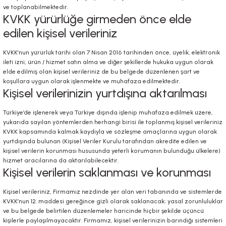
ve toplanabilmektedir.
KVKK yürürlüğe girmeden önce elde
edilen kişisel verileriniz
KVKK’nun yürürlük tarihi olan 7 Nisan 2016 tarihinden önce, üyelik, elektronik
ileti izni, ürün / hizmet satın alma ve diğer şekillerde hukuka uygun olarak
elde edilmiş olan kişisel verileriniz de bu belgede düzenlenen şart ve
koşullara uygun olarak işlenmekte ve muhafaza edilmektedir.
Kişisel verilerinizin yurtdışına aktarılması
Türkiye’de işlenerek veya Türkiye dışında işlenip muhafaza edilmek üzere,
yukarıda sayılan yöntemlerden herhangi birisi ile toplanmış kişisel verileriniz
KVKK kapsamında kalmak kaydıyla ve sözleşme amaçlarına uygun olarak
yurtdışında bulunan (Kişisel Veriler Kurulu tarafından akredite edilen ve
kişisel verilerin korunması hususunda yeterli korumanın bulunduğu ülkelere)
hizmet aracılarına da aktarılabilecektir.
Kişisel verilerin saklanması ve korunması
Kişisel verileriniz, Firmamız nezdinde yer alan veri tabanında ve sistemlerde
KVKK’nun 12. maddesi gereğince gizli olarak saklanacak; yasal zorunluluklar
ve bu belgede belirtilen düzenlemeler haricinde hiçbir şekilde üçüncü
kişilerle paylaşılmayacaktır. Firmamız, kişisel verilerinizin barındığı sistemleri