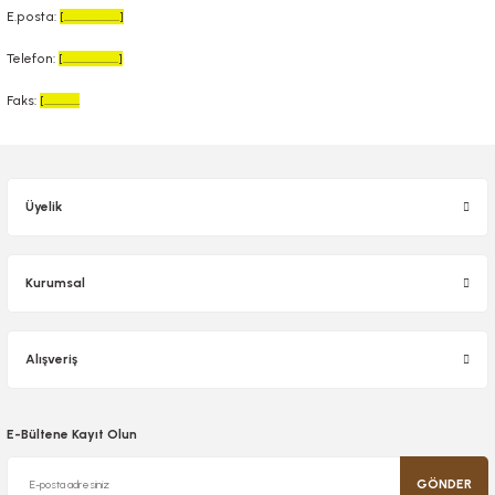
E.posta:
[.........................]
Telefon:
[.........................]
Faks:
[................
Üyelik
Kurumsal
Alışveriş
E-Bültene Kayıt Olun
GÖNDER