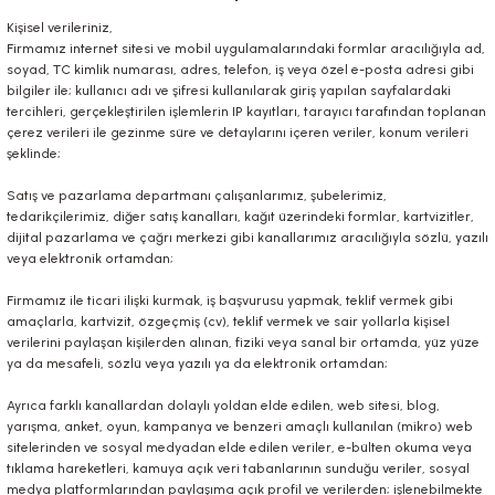
Kişisel verileriniz,
Firmamız internet sitesi ve mobil uygulamalarındaki formlar aracılığıyla ad,
soyad, TC kimlik numarası, adres, telefon, iş veya özel e-posta adresi gibi
bilgiler ile; kullanıcı adı ve şifresi kullanılarak giriş yapılan sayfalardaki
tercihleri, gerçekleştirilen işlemlerin IP kayıtları, tarayıcı tarafından toplanan
çerez verileri ile gezinme süre ve detaylarını içeren veriler, konum verileri
şeklinde;
Satış ve pazarlama departmanı çalışanlarımız, şubelerimiz,
tedarikçilerimiz, diğer satış kanalları, kağıt üzerindeki formlar, kartvizitler,
dijital pazarlama ve çağrı merkezi gibi kanallarımız aracılığıyla sözlü, yazılı
veya elektronik ortamdan;
Firmamız ile ticari ilişki kurmak, iş başvurusu yapmak, teklif vermek gibi
amaçlarla, kartvizit, özgeçmiş (cv), teklif vermek ve sair yollarla kişisel
verilerini paylaşan kişilerden alınan, fiziki veya sanal bir ortamda, yüz yüze
ya da mesafeli, sözlü veya yazılı ya da elektronik ortamdan;
Ayrıca farklı kanallardan dolaylı yoldan elde edilen, web sitesi, blog,
yarışma, anket, oyun, kampanya ve benzeri amaçlı kullanılan (mikro) web
sitelerinden ve sosyal medyadan elde edilen veriler, e-bülten okuma veya
tıklama hareketleri, kamuya açık veri tabanlarının sunduğu veriler, sosyal
medya platformlarından paylaşıma açık profil ve verilerden; işlenebilmekte