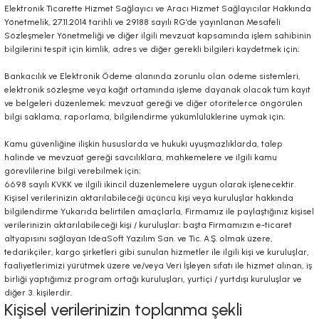
Elektronik Ticarette Hizmet Sağlayıcı ve Aracı Hizmet Sağlayıcılar Hakkında
Yönetmelik, 27.11.2014 tarihli ve 29188 sayılı RG’de yayınlanan Mesafeli
Sözleşmeler Yönetmeliği ve diğer ilgili mevzuat kapsamında işlem sahibinin
bilgilerini tespit için kimlik, adres ve diğer gerekli bilgileri kaydetmek için;
Bankacılık ve Elektronik Ödeme alanında zorunlu olan ödeme sistemleri,
elektronik sözleşme veya kağıt ortamında işleme dayanak olacak tüm kayıt
ve belgeleri düzenlemek; mevzuat gereği ve diğer otoritelerce öngörülen
bilgi saklama, raporlama, bilgilendirme yükümlülüklerine uymak için;
Kamu güvenliğine ilişkin hususlarda ve hukuki uyuşmazlıklarda, talep
halinde ve mevzuat gereği savcılıklara, mahkemelere ve ilgili kamu
görevlilerine bilgi verebilmek için;
6698 sayılı KVKK ve ilgili ikincil düzenlemelere uygun olarak işlenecektir.
Kişisel verilerinizin aktarılabileceği üçüncü kişi veya kuruluşlar hakkında
bilgilendirme Yukarıda belirtilen amaçlarla, Firmamız ile paylaştığınız kişisel
verilerinizin aktarılabileceği kişi / kuruluşlar; başta Firmamızın e-ticaret
altyapısını sağlayan IdeaSoft Yazılım San. ve Tic. A.Ş. olmak üzere,
tedarikçiler, kargo şirketleri gibi sunulan hizmetler ile ilgili kişi ve kuruluşlar,
faaliyetlerimizi yürütmek üzere ve/veya Veri İşleyen sıfatı ile hizmet alınan, iş
birliği yaptığımız program ortağı kuruluşları, yurtiçi / yurtdışı kuruluşlar ve
diğer 3. kişilerdir.
Kişisel verilerinizin toplanma şekli