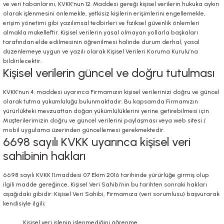
ve veri tabanlarını, KVKK’nun 12. Maddesi gereği kişisel verilerin hukuka aykırı
olarak işlenmesini önlemekle, yetkisiz kişilerin erişimlerini engellemekle,
erişim yönetimi gibi yazılımsal tedbirleri ve fiziksel güvenlik önlemleri
almakla mükelleftir. Kişisel verilerin yasal olmayan yollarla başkaları
tarafından elde edilmesinin öğrenilmesi halinde durum derhal, yasal
düzenlemeye uygun ve yazılı olarak Kişisel Verileri Koruma Kurulu’na
bildirilecektir.
Kişisel verilerin güncel ve doğru tutulması
KVKK’nun 4. maddesi uyarınca Firmamızın kişisel verilerinizi doğru ve güncel
olarak tutma yükümlülüğü bulunmaktadır. Bu kapsamda Firmamızın
yürürlükteki mevzuattan doğan yükümlülüklerini yerine getirebilmesi için
Müşterilerimizin doğru ve güncel verilerini paylaşması veya web sitesi /
mobil uygulama üzerinden güncellemesi gerekmektedir.
6698 sayılı KVKK uyarınca kişisel veri
sahibinin hakları
6698 sayılı KVKK 11.maddesi 07 Ekim 2016 tarihinde yürürlüğe girmiş olup
ilgili madde gereğince, Kişisel Veri Sahibi’nin bu tarihten sonraki hakları
aşağıdaki gibidir: Kişisel Veri Sahibi, Firmamıza (veri sorumlusu) başvurarak
kendisiyle ilgili;
Kişisel veri işlenip işlenmediğini öğrenme,