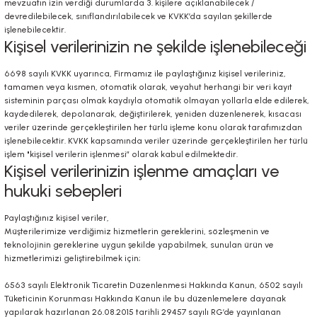
mevzuatın izin verdiği durumlarda 3. kişilere açıklanabilecek /
devredilebilecek, sınıflandırılabilecek ve KVKK’da sayılan şekillerde
işlenebilecektir.
Kişisel verilerinizin ne şekilde işlenebileceği
6698 sayılı KVKK uyarınca, Firmamız ile paylaştığınız kişisel verileriniz,
tamamen veya kısmen, otomatik olarak, veyahut herhangi bir veri kayıt
sisteminin parçası olmak kaydıyla otomatik olmayan yollarla elde edilerek,
kaydedilerek, depolanarak, değiştirilerek, yeniden düzenlenerek, kısacası
veriler üzerinde gerçekleştirilen her türlü işleme konu olarak tarafımızdan
işlenebilecektir. KVKK kapsamında veriler üzerinde gerçekleştirilen her türlü
işlem "kişisel verilerin işlenmesi” olarak kabul edilmektedir.
Kişisel verilerinizin işlenme amaçları ve
hukuki sebepleri
Paylaştığınız kişisel veriler,
Müşterilerimize verdiğimiz hizmetlerin gereklerini, sözleşmenin ve
teknolojinin gereklerine uygun şekilde yapabilmek, sunulan ürün ve
hizmetlerimizi geliştirebilmek için;
6563 sayılı Elektronik Ticaretin Düzenlenmesi Hakkında Kanun, 6502 sayılı
Tüketicinin Korunması Hakkında Kanun ile bu düzenlemelere dayanak
yapılarak hazırlanan 26.08.2015 tarihli 29457 sayılı RG’de yayınlanan