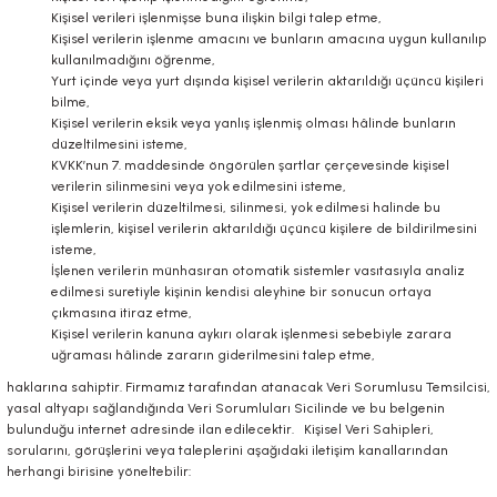
Kişisel verileri işlenmişse buna ilişkin bilgi talep etme,
Kişisel verilerin işlenme amacını ve bunların amacına uygun kullanılıp
kullanılmadığını öğrenme,
Yurt içinde veya yurt dışında kişisel verilerin aktarıldığı üçüncü kişileri
bilme,
Kişisel verilerin eksik veya yanlış işlenmiş olması hâlinde bunların
düzeltilmesini isteme,
KVKK’nun 7. maddesinde öngörülen şartlar çerçevesinde kişisel
verilerin silinmesini veya yok edilmesini isteme,
Kişisel verilerin düzeltilmesi, silinmesi, yok edilmesi halinde bu
işlemlerin, kişisel verilerin aktarıldığı üçüncü kişilere de bildirilmesini
isteme,
İşlenen verilerin münhasıran otomatik sistemler vasıtasıyla analiz
edilmesi suretiyle kişinin kendisi aleyhine bir sonucun ortaya
çıkmasına itiraz etme,
Kişisel verilerin kanuna aykırı olarak işlenmesi sebebiyle zarara
uğraması hâlinde zararın giderilmesini talep etme,
haklarına sahiptir. Firmamız tarafından atanacak Veri Sorumlusu Temsilcisi,
yasal altyapı sağlandığında Veri Sorumluları Sicilinde ve bu belgenin
bulunduğu internet adresinde ilan edilecektir. Kişisel Veri Sahipleri,
sorularını, görüşlerini veya taleplerini aşağıdaki iletişim kanallarından
herhangi birisine yöneltebilir: