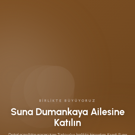
BIRLIKTE BÜYÜYORUZ
Suna Dumankaya Ailesine
Katılın
Doğal güzelliğin gücünü tüm Türkiye'ye birlikte taşıyalım. Kendi Suna