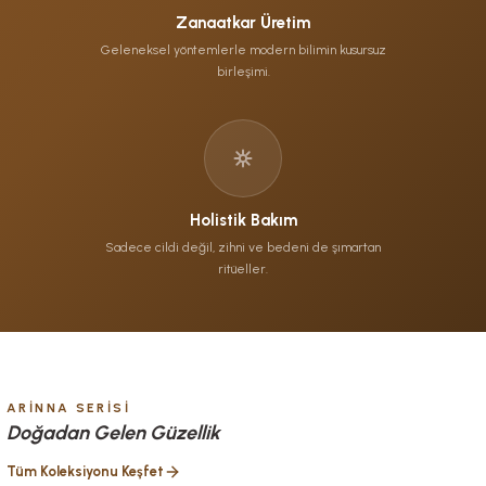
Zanaatkar Üretim
Geleneksel yöntemlerle modern bilimin kusursuz
birleşimi.
Holistik Bakım
Sadece cildi değil, zihni ve bedeni de şımartan
ritüeller.
ARINNA SERISI
Doğadan Gelen Güzellik
Tüm Koleksiyonu Keşfet