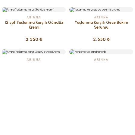
ARINNA
ARINNA
12 spf Yaşlanma Karşıtı Gündüz
Yaşlanma Karşıtı Gece Bakım
Kremi
Serumu
Hemen İncele
Hemen İncele
2.550 ₺
2.650 ₺
ARINNA
ARINNA
Yaşlanma Karşıtı Göz Çevresi
Yenileyici ve Arındırıcı Tonik
Kremi
Hemen İncele
Hemen İncele
2.850 ₺
1.900 ₺
ARINNA
Yüz Yıkama Jeli
Hemen İncele
1.800 ₺