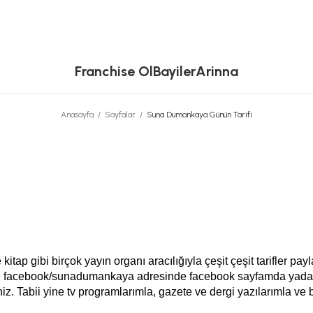
Franchise Ol
Bayiler
Arinna
Anasayfa
Sayfalar
Suna Dumankaya Günün Tarifi
kitap gibi birçok yayın organı aracılığıyla çeşit çeşit tarifler pa
ece facebook/sunadumankaya adresinde facebook sayfamda yad
siniz. Tabii yine tv programlarımla, gazete ve dergi yazılarımla 