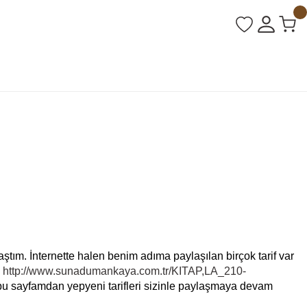
ylaştım. İnternette halen benim adıma paylaşılan birçok tarif var
a
http://www.sunadumankaya.com.tr/KITAP,LA_210-
ve bu sayfamdan yepyeni tarifleri sizinle paylaşmaya devam