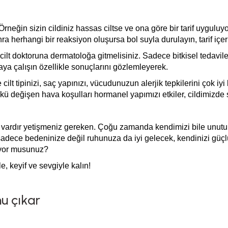
dir. Örneğin sizin cildiniz hassas ciltse ve ona göre bir tarif uyg
 herhangi bir reaksiyon oluşursa bol suyla durulayın, tarif içeri
ir cilt doktoruna dermatoloğa gitmelisiniz. Sadece bitkisel teda
aya çalışın özellikle sonuçlarını gözlemleyerek.
ilt tipinizi, saç yapınızı, vücudunuzun alerjik tepkilerini çok iyi
kü değişen hava koşulları hormanel yapımızı etkiler, cildimizde
 vardır yetişmeniz gereken. Çoğu zamanda kendimizi bile unutu
sadece bedeninize değil ruhunuza da iyi gelecek, kendinizi güçlü
iyor musunuz?
e, keyif ve sevgiyle kalın
!
u çıkar