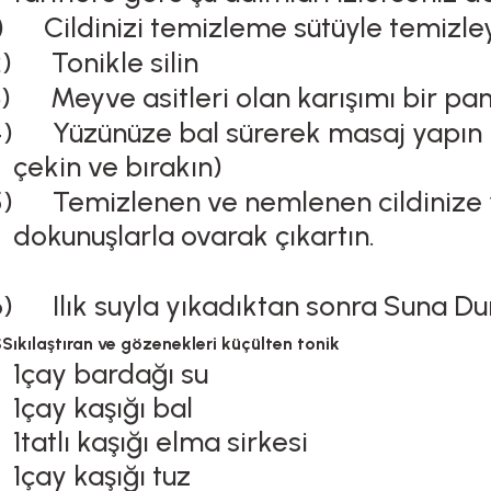
)
Cildinizi temizleme sütüyle temizle
)
Tonikle silin
)
Meyve asitleri olan karışımı bir p
)
Yüzünüze bal sürerek masaj yapın 
çekin ve bırakın)
)
Temizlenen ve nemlenen cildinize y
dokunuşlarla ovarak çıkartın.
)
Ilık suyla yıkadıktan sonra Suna 
S
Sıkılaştıran ve gözenekleri küçülten tonik
1çay bardağı su
1çay kaşığı bal
1tatlı kaşığı elma sirkesi
1çay kaşığı tuz