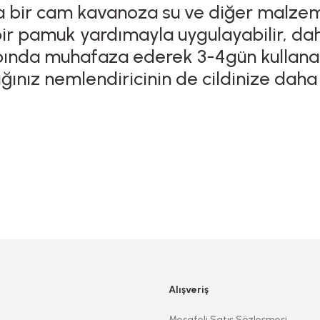
ada bir cam kavanoza su ve diğer malzem
bir pamuk yardımayla uygulayabilir, daha
bında muhafaza ederek 3-4gün kullanabil
dığınız nemlendiricinin de cildinize dah
Alışveriş
Mesafeli Satış Sözleşmesi