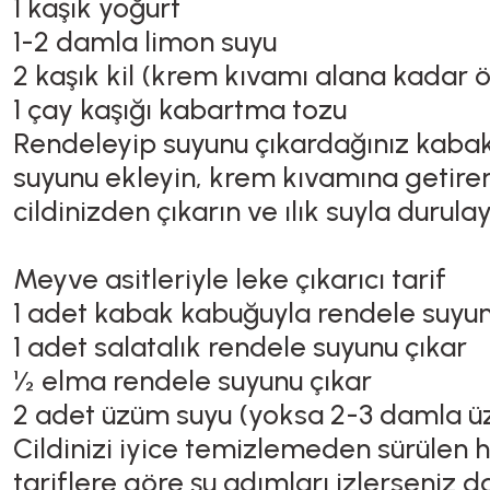
1 kaşık yoğurt
1-2 damla limon suyu
2 kaşık kil (krem kıvamı alana kadar ö
1 çay kaşığı kabartma tozu
Rendeleyip suyunu çıkardağınız kabak 
suyunu ekleyin, krem kıvamına getirene
cildinizden çıkarın ve ılık suyla dur
Meyve asitleriyle leke çıkarıcı tarif
1 adet kabak kabuğuyla rendele suyun
1 adet salatalık rendele suyunu çıkar
½ elma rendele suyunu çıkar
2 adet üzüm suyu (yoksa 2-3 damla üz
Cildinizi iyice temizlemeden sürülen 
tariflere göre şu adımları izlerseniz da