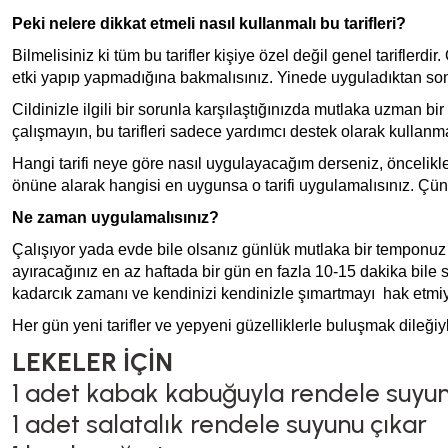
Peki nelere dikkat etmeli nasıl kullanmalı bu tarifleri?
Bilmelisiniz ki tüm bu tarifler kişiye özel değil genel tarifler
etki yapıp yapmadığına bakmalısınız. Yinede uyguladıktan sonra
Cildinizle ilgili bir sorunla karşılaştığınızda mutlaka uzman b
çalışmayın, bu tarifleri sadece yardımcı destek olarak kullanm
Hangi tarifi neye göre nasıl uygulayacağım derseniz, öncelikle c
önüne alarak hangisi en uygunsa o tarifi uygulamalısınız. Çün
Ne zaman uygulamalısınız?
Çalışıyor yada evde bile olsanız günlük mutlaka bir temponuz
ayıracağınız en az haftada bir gün en fazla 10-15 dakika bile 
kadarcık zamanı ve kendinizi kendinizle şımartmayı hak etm
Her gün yeni tarifler ve yepyeni güzelliklerle buluşmak dileğiyl
LEKELER İÇİN
1 adet kabak kabuğuyla rendele suyun
1 adet salatalık rendele suyunu çıkar