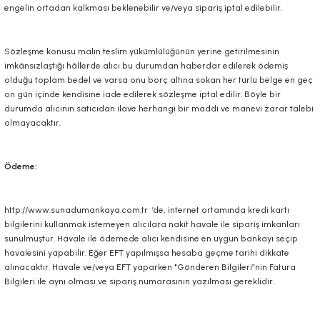
engelin ortadan kalkması beklenebilir ve/veya sipariş iptal edilebilir.
Sözleşme konusu malın teslim yükümlülüğünün yerine getirilmesinin
imkânsızlaştığı hâllerde alıcı bu durumdan haberdar edilerek ödemiş
olduğu toplam bedel ve varsa onu borç altına sokan her türlü belge en geç
on gün içinde kendisine iade edilerek sözleşme iptal edilir. Böyle bir
durumda alıcının satıcıdan ilave herhangi bir maddi ve manevi zarar talebi
olmayacaktır.
Ödeme:
http://www.sunadumankaya.com.tr
’de, internet ortamında kredi kartı
bilgilerini kullanmak istemeyen alıcılara nakit havale ile sipariş imkanları
sunulmuştur. Havale ile ödemede alıcı kendisine en uygun bankayı seçip
havalesini yapabilir. Eğer EFT yapılmışsa hesaba geçme tarihi dikkate
alınacaktır. Havale ve/veya EFT yaparken "Gönderen Bilgileri”nin Fatura
Bilgileri ile aynı olması ve sipariş numarasının yazılması gereklidir.