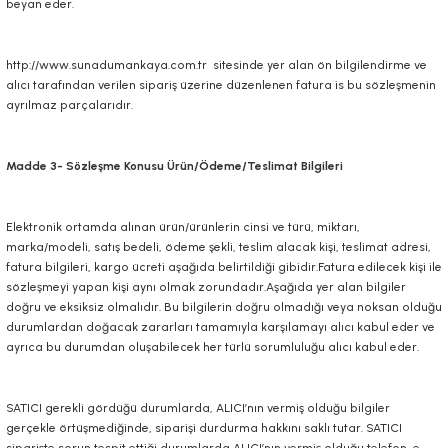
beyan eder.
http://www.sunadumankaya.com.tr
sitesinde yer alan ön bilgilendirme ve
alıcı tarafından verilen sipariş üzerine düzenlenen fatura is bu sözleşmenin
ayrılmaz parçalarıdır.
Madde 3- Sözleşme Konusu Ürün/Ödeme/Teslimat Bilgileri
Elektronik ortamda alınan ürün/ürünlerin cinsi ve türü, miktarı,
marka/modeli, satış bedeli, ödeme şekli, teslim alacak kişi, teslimat adresi,
fatura bilgileri, kargo ücreti aşağıda belirtildiği gibidir.Fatura edilecek kişi ile
sözleşmeyi yapan kişi aynı olmak zorundadır.Aşağıda yer alan bilgiler
doğru ve eksiksiz olmalıdır. Bu bilgilerin doğru olmadığı veya noksan olduğu
durumlardan doğacak zararları tamamıyla karşılamayı alıcı kabul eder ve
ayrıca bu durumdan oluşabilecek her türlü sorumluluğu alıcı kabul eder.
SATICI gerekli gördüğü durumlarda, ALICI’nın vermiş olduğu bilgiler
gerçekle örtüşmediğinde, siparişi durdurma hakkını saklı tutar. SATICI