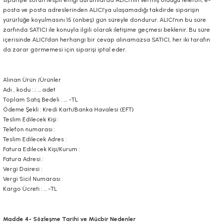
siparişte sorun tespit ettiği durumlarda ALICI’nın vermiş olduğu telefon, e-
posta ve posta adreslerinden ALICI’ya ulaşamadığı takdirde siparişin
yürürlüğe koyulmasını 15 (onbeş) gün süreyle dondurur. ALICI’nın bu süre
zarfında SATICI ile konuyla ilgili olarak iletişime geçmesi beklenir. Bu süre
içerisinde ALICI’dan herhangi bir cevap alınamazsa SATICI, her iki tarafın
da zarar görmemesi için siparişi iptal eder.
Alınan Ürün /Ürünler
Adı , kodu : ; … adet
Toplam Satış Bedeli : …. -TL
Ödeme Şekli : Kredi Kartı/Banka Havalesi (EFT)
Teslim Edilecek Kişi :
Telefon numarası :
Teslim Edilecek Adres :
Fatura Edilecek Kişi/Kurum :
Fatura Adresi :
Vergi Dairesi :
Vergi Sicil Numarası :
Kargo Ücreti : … -TL
Madde 4- Sözleşme Tarihi ve Mücbir Nedenler