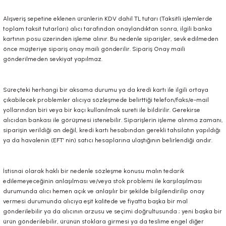
Alışveriş sepetine eklenen ürünlerin KDV dahil TL tutarı (Taksitli işlemlerde
toplam taksit tutarları) alıcı tarafından onaylandıktan sonra, ilgili banka
kartının posu üzerinden işleme alınır. Bu nedenle siparişler, sevk edilmeden
önce müşteriye sipariş onay maili gönderilir. Sipariş Onay maili
gönderilmeden sevkiyat yapılmaz.
Süreçteki herhangi bir aksama durumu ya da kredi kartı ile ilgili ortaya
çıkabilecek problemler alıcıya sözleşmede belirttiği telefon/faks/e-mail
yollarından biri veya bir kaçı kullanılmak sureti ile bildirilir. Gerekirse
alıcıdan bankası ile görüşmesi istenebilir. Siparişlerin işleme alınma zamanı,
siparişin verildiği an değil, kredi kartı hesabından gerekli tahsilatın yapıldığı
ya da havalenin (EFT’ nin) satıcı hesaplarına ulaştığının belirlendiği andır.
İstisnai olarak haklı bir nedenle sözleşme konusu malın tedarik
edilemeyeceğinin anlaşılması ve/veya stok problemi ile karşılaşılması
durumunda alıcı hemen açık ve anlaşılır bir şekilde bilgilendirilip onay
vermesi durumunda alıcıya eşit kalitede ve fiyatta başka bir mal
gönderilebilir ya da alıcının arzusu ve seçimi doğrultusunda ; yeni başka bir
ürün gönderilebilir, ürünün stoklara girmesi ya da teslime engel diğer