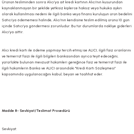
Ürünün tesliminden sonra Alıcı’ya ait kredi kartının Alıcı’nın kusurundan
kaynaklanmayan bir şekilde yetkisiz kişilerce haksız veya hukuka aykırı
olarak kullanılması nedeni ile ilgili banka veya finans kuruluşun ürün bedelini
Satıcı’ya ödememesi halinde, Alıcı’nın kendisine teslim edilmiş ürünü 10 gün
içinde Satıcı’ya göndermesi zorunludur. Bu tür durumlarda nakliye giderleri
Alıcı’ya aittir.
Alıcı kredi kartı ile ödeme yapmayı tercih etmiş ise ALICI, ilgili faiz oranlarını
ve temerrüt faizi ile ilgili bilgileri bankasından ayrıca teyit edeceğini,
yürürlükte bulunan mevzuat hükümleri gereğince faiz ve temerrüt faizi ile
ilgili hükümlerin Banka ve ALICI arasındaki "Kredi Kartı Sözleşmesi”
kapsamında uygulanacağını kabul, beyan ve taahhüt eder.
Madde 8- Sevkiyat/Teslimat Prosedürü
Sevkiyat: