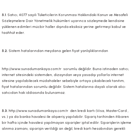
5.1
. Satıcı, 4077 sayılı Tüketicilerin Korunması Hakkındaki Kanun ve Mesafeli
Sözleşmelere Dair Yönetmelik hükümleri uyarınca sözleşmede kendisine
yüklenen edimleri mücbir haller dışında eksiksiz yerine getirmeyi kabul ve
taahhüt eder.
5.2.
Sistem hatalarından meydana gelen fiyat yanlışlıklarından
http://www.sunadumankaya.com.tr
sorumlu değildir. Buna istinaden satıcı,
internet sitesindeki sistemden, dizayndan veya yasadışı yollarla internet
sitesine yapılabilecek müdahaleler sebebiyle ortaya çıkabilecek tanıtım,
fiyat hatalarından sorumlu değildir. Sistem hatalarına dayalı olarak alıcı
satıcıdan hak iddiasında bulunamaz.
5.3.
http://www.sunadumankaya.com.tr
den kredi kartı (Visa, MasterCard ,
vs. ) ya da banka havalesi ile alışveriş yapılabilir. Sipariş tarihinden itibaren
bir hafta içinde havalesi yapılmayan siparişler iptal edilir. Siparişlerin işleme
alınma zamanı, siparişin verildiği an değil, kredi kartı hesabından gerekli