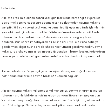
Ürün İade:
Alıcı malı teslim aldıktan sonra yedi gün içerisinde herhangi bir gerekçe
göstermeksizin ve cezai şart ödemeksizin sözleşmeden cayma hakkına
sahiptir. 385 sayılı vergi usul kanunu genel tebliği uyarınca iade işlemlerinin
yapılabilmesi için alıcının mal ile birlikte teslim edilen satıcıya ait 2 adet
faturanın alt kısmındaki iade bölümlerini eksiksiz ve doğru şekilde
doldurduktan sonra imzalayarak bir nüshasını ürün ile birlikte satıcıya
göndermesi diğer nüshasını da uhdesinde tutması gerekmektedir.Cayma
hakkı süresi alıcıya malın teslim edildiği günden itibaren başlar. İade edilen
ürün veya ürünlerin geri gönderim bedeli alıcı tarafından karşılanmalıdır.
Alıcının istekleri ve/veya açıkça onun kişisel ihtiyaçları doğrultusunda
hazırlanan mallar için cayma hakkı söz konusu değildir.
Alıcının cayma hakkını kullanması halinde satıcı, cayma bildirimini içeren
faturanın ürünle birlikte kendisine ulaşmasından itibaren en geç on gün
içerisinde almış olduğu toplam bedeli ve varsa tüketiciyi borç altına sokan
her türlü belgeyi tüketiciye hiçbir masraf yüklemeden iade edecektir.