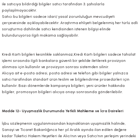
ile satıcıya bildirdiği bilgiler satıcı tarafından 3. şahıslarla
paylaşılmayacaktır.
Satıcı bu bilgileri sadece idari/ yasal zorunluluğun mevcudiyeti
çerçevesinde açıklayabilecektir. Araştırma ehliyeti belgelenmiş her türlü adli
soruşturma dahilinde satıcı kendisinden istenen bilgiyi elinde
bulunduruyorsa ilgili makama sağlayabilir.
Kredi Kartı bilgileri kesinlikle saklanmaz,Kredi Kartı bilgileri sadece tahsilat
işlemi sırasında ilgili bankalara güvenli bir şekilde iletilerek provizyon
alınması için kullanılır ve provizyon sonrası sistemden silinir.
Alıcıya ait e-posta adresi, posta adresi ve telefon gibi bilgiler yalnızca
satıcı tarafından standart ürün teslim ve bilgilendirme prosedürleri için
kullanılır. Bazı dönemlerde kampanya bilgileri, yeni ürünler hakkında
bilgiler, promosyon bilgileri alıcıya onayı sonrasında gönderilebilir.
Madde 12- Uyuşmazlık Durumunda Yetkili Mahkeme ve İcra Daireleri
İşbu sözleşmenin uygulanmasından kaynaklanan uyuşmazlık halinde,
Sanayi ve Ticaret Bakanlığınca her yıl Aralık ayında ilan edilen değere
kadar Tüketici Hakem Heyetleri ile Alıcı’nın veya Satıcı’nın yerleşim yerindeki