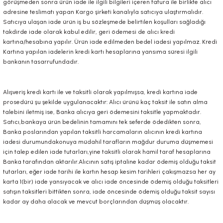
görüşmeden sonra ürün iade ile ilgili bilgileri içeren fatura ile birlikte alıcı
adresine teslimatı yapan Kargo şirketi kanalıyla satıcıya ulaştırmalıdır.
Satıcıya ulaşan iade ürün iş bu sözleşmede belirtilen koşulları sağladığı
takdirde iade olarak kabul edilir, geri ödemesi de alıcı kredi
kartına/hesabına yapılır. Ürün iade edilmeden bedel iadesi yapılmaz. Kredi
Kartına yapılan iadelerin kredi kartı hesaplarına yansıma süresi ilgili
bankanın tasarrufundadır.
Alışveriş kredi kartı ile ve taksitli olarak yapılmışsa, kredi kartına iade
prosedürü şu şekilde uygulanacaktır: Alıcı ürünü kaç taksit ile satın alma
talebini iletmiş ise, Banka alıcıya geri ödemesini taksitle yapmaktadır.
Satıcı,bankaya ürün bedelinin tamamını tek seferde ödedikten sonra,
Banka poslarından yapılan taksitli harcamaların alıcının kredi kartına
iadesi durumundakonuya müdahil tarafların mağdur duruma düşmemesi
için talep edilen iade tutarları,yine taksitli olarak hamil taraf hesaplarına
Banka tarafından aktarılır.Alıcının satış iptaline kadar ödemiş olduğu taksit
tutarları, eğer iade tarihi ile kartın hesap kesim tarihleri çakışmazsa her ay
karta 1(bir) iade yansıyacak ve alıcı iade öncesinde ödemiş olduğu taksitleri
satışın taksitleri bittikten sonra, iade öncesinde ödemiş olduğu taksit sayısı
kadar ay daha alacak ve mevcut borçlarından düşmüş olacaktır.