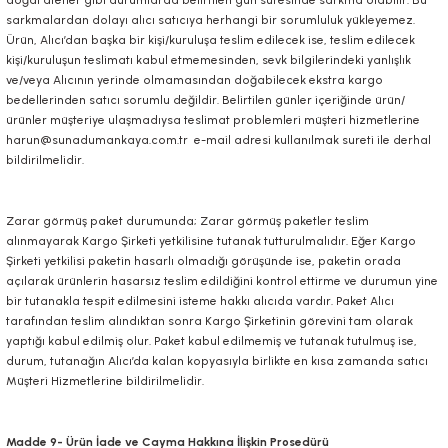
doğal afetler gibi durumlarda belirtilen gün süresinde sarkma olabilir. Bu
sarkmalardan dolayı alıcı satıcıya herhangi bir sorumluluk yükleyemez.
Ürün, Alıcı’dan başka bir kişi/kuruluşa teslim edilecek ise, teslim edilecek
kişi/kuruluşun teslimatı kabul etmemesinden, sevk bilgilerindeki yanlışlık
ve/veya Alıcının yerinde olmamasından doğabilecek ekstra kargo
bedellerinden satıcı sorumlu değildir. Belirtilen günler içeriğinde ürün/
ürünler müşteriye ulaşmadıysa teslimat problemleri müşteri hizmetlerine
harun@sunadumankaya.com.tr
e-mail adresi kullanılmak sureti ile derhal
bildirilmelidir.
Zarar görmüş paket durumunda; Zarar görmüş paketler teslim
alınmayarak Kargo Şirketi yetkilisine tutanak tutturulmalıdır. Eğer Kargo
Şirketi yetkilisi paketin hasarlı olmadığı görüşünde ise, paketin orada
açılarak ürünlerin hasarsız teslim edildiğini kontrol ettirme ve durumun yine
bir tutanakla tespit edilmesini isteme hakkı alıcıda vardır. Paket Alıcı
tarafından teslim alındıktan sonra Kargo Şirketinin görevini tam olarak
yaptığı kabul edilmiş olur. Paket kabul edilmemiş ve tutanak tutulmuş ise,
durum, tutanağın Alıcı’da kalan kopyasıyla birlikte en kısa zamanda satıcı
Müşteri Hizmetlerine bildirilmelidir.
Madde 9- Ürün İade ve Cayma Hakkına İlişkin Prosedürü