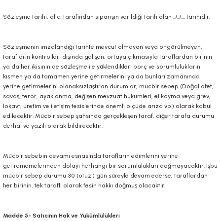
Sözleşme tarihi, alıcı tarafından siparişin verildiği tarih olan ../../…. tarihidir.
Sözleşmenin imzalandığı tarihte mevcut olmayan veya öngörülmeyen,
tarafların kontrolleri dışında gelişen, ortaya çıkmasıyla taraflardan birinin
ya da her ikisinin de sözleşme ile yüklendikleri borç ve sorumluluklarını
kısmen ya da tamamen yerine getirmelerini ya da bunları zamanında
yerine getirmelerini olanaksızlaştıran durumlar, mücbir sebep (Doğal afet,
savaş, terör, ayaklanma, değişen mevzuat hükümleri, el koyma veya grev,
lokavt, üretim ve iletişim tesislerinde önemli ölçüde arıza vb.) olarak kabul
edilecektir. Mücbir sebep şahsında gerçekleşen taraf, diğer tarafa durumu
derhal ve yazılı olarak bildirecektir.
Mücbir sebebin devamı esnasında tarafların edimlerini yerine
getirememelerinden dolayı herhangi bir sorumlulukları doğmayacaktır. İşbu
mücbir sebep durumu 30 (otuz ) gün süreyle devam ederse, taraflardan
her birinin, tek taraflı olarak fesih hakkı doğmuş olacaktır.
Madde 5- Satıcının Hak ve Yükümlülükleri