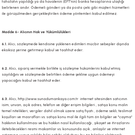
tahsilatın yapıldığı ya da havalenin (EFT’nin) banka hesaplarına ulaştığı
belirlenen andır. Ödemeli gönderi ya da posta çeki gibi müşteri hizmetleri
ile görüşülmeden gerçekleştirilen ödeme yöntemleri kabul edilmez.
Madde 6- Alıcının Hak ve Yükümlülükleri
6.1.
Alıcı, sözleşmede kendisine yüklenen edimleri mücbir sebepler dışında
eksiksiz yerine getirmeyi kabul ve taahhüt eder.
6.2.
Alıcı, sipariş vermekle birlikte iş sözleşme hükümlerini kabul etmiş
sayıldığını ve sözleşmede belirtilen ödeme şekline uygun ödemeyi
yapacağını kabul ve taahhüt eder.
6.3.
Alıcı,
http://www.sunadumankaya.com.tr
internet sitesinden satıcının
isim, unvan, açık adres, telefon ve diğer erişim bilgileri , satışa konu malın
temel nitelikleri, vergiler dahil olmak üzere satış fiyatı , ödeme sekli, teslimat
koşulları ve masrafları vs. satışa konu mal ile ilgili tüm ön bilgiler ve "cayma”
hakkının kullanılması ve bu hakkın nasıl kullanılacağı , şikayet ve itirazlarını
iletebilecekleri resmi makamlar vs. konusunda açık , anlaşılır ve internet