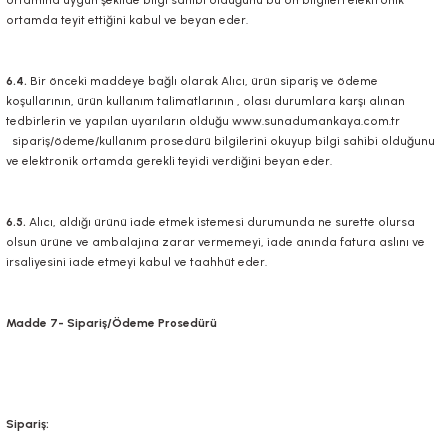
ortamına uygun şekilde bilgi sahibi olduğunu bu ön bilgileri elektronik
ortamda teyit ettiğini kabul ve beyan eder.
6.4.
Bir önceki maddeye bağlı olarak Alıcı, ürün sipariş ve ödeme
koşullarının, ürün kullanım talimatlarının , olası durumlara karşı alınan
tedbirlerin ve yapılan uyarıların olduğu
www.sunadumankaya.com.tr
sipariş/ödeme/kullanım prosedürü bilgilerini okuyup bilgi sahibi olduğunu
ve elektronik ortamda gerekli teyidi verdiğini beyan eder.
6.5.
Alıcı, aldığı ürünü iade etmek istemesi durumunda ne surette olursa
olsun ürüne ve ambalajına zarar vermemeyi, iade anında fatura aslını ve
irsaliyesini iade etmeyi kabul ve taahhüt eder.
Madde 7- Sipariş/Ödeme Prosedürü
Sipariş: