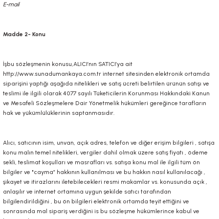
E-mail
Madde 2- Konu
İşbu sözleşmenin konusu,ALICI’nın SATICI’ya ait
http://www.sunadumankaya.com.tr
internet sitesinden elektronik ortamda
siparişini yaptığı aşağıda nitelikleri ve satış ücreti belirtilen ürünün satışı ve
teslimi ile ilgili olarak 4077 sayılı Tüketicilerin Korunması Hakkındaki Kanun
ve Mesafeli Sözleşmelere Dair Yönetmelik hükümleri gereğince tarafların
hak ve yükümlülüklerinin saptanmasıdır.
Alıcı, satıcının isim, unvan, açık adres, telefon ve diğer erişim bilgileri , satışa
konu malın temel nitelikleri, vergiler dahil olmak üzere satış fiyatı , ödeme
sekli, teslimat koşulları ve masrafları vs. satışa konu mal ile ilgili tüm ön
bilgiler ve "cayma” hakkının kullanılması ve bu hakkın nasıl kullanılacağı ,
şikayet ve itirazlarını iletebilecekleri resmi makamlar vs. konusunda açık ,
anlaşılır ve internet ortamına uygun şekilde satıcı tarafından
bilgilendirildiğini , bu ön bilgileri elektronik ortamda teyit ettiğini ve
sonrasında mal sipariş verdiğini is bu sözleşme hükümlerince kabul ve