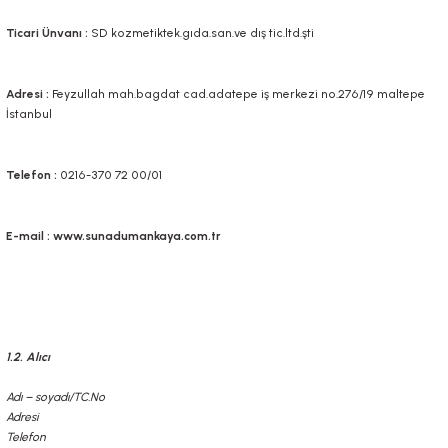
Ticari Ünvanı :
SD kozmetiktek.gıda.san.ve dış tic.ltd.şti
Adresi :
Feyzullah mah.bagdat cad.adatepe iş merkezi no.276/19 maltepe
İstanbul
Telefon :
0216-370 72 00/01
E-mail :
www.sunadumankaya.com.tr
1.2. Alıcı
Adı – soyadı/TC.No
Adresi
Telefon