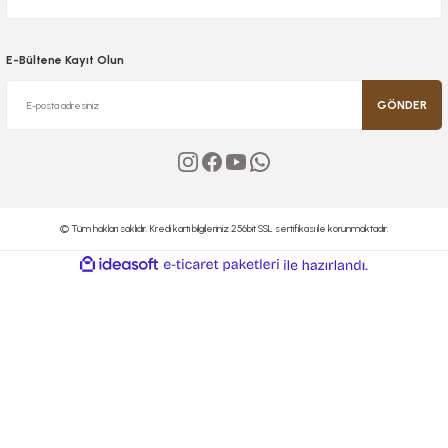
E-Bültene Kayıt Olun
GÖNDER
© Tüm hakları saklıdır. Kredi kartı bilgileriniz 256bit SSL sertifikası ile korunmaktadır.
ideasoft
ile
e-
hazırlandı.
ticaret
paketleri