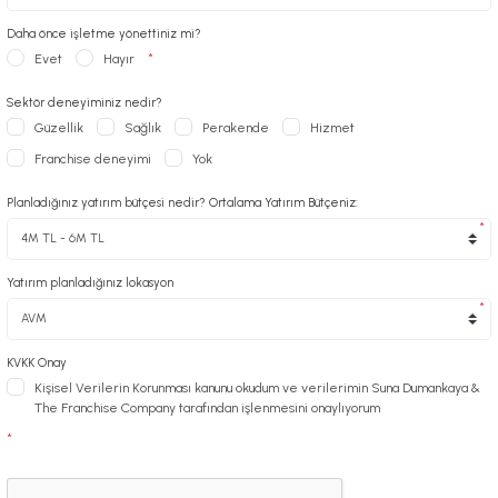
Daha önce işletme yönettiniz mi?
*
Evet
Hayır
Sektör deneyiminiz nedir?
Güzellik
Sağlık
Perakende
Hizmet
Franchise deneyimi
Yok
Planladığınız yatırım bütçesi nedir? Ortalama Yatırım Bütçeniz:
*
Yatırım planladığınız lokasyon
*
KVKK Onay
Kişisel Verilerin Korunması kanunu okudum ve verilerimin Suna Dumankaya &
The Franchise Company tarafından işlenmesini onaylıyorum
*