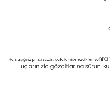
1
nra 
Harşladığınız princi süzün, çatalla iyice ezdikten so
uçlarınızla gözaltlarına sürün, 