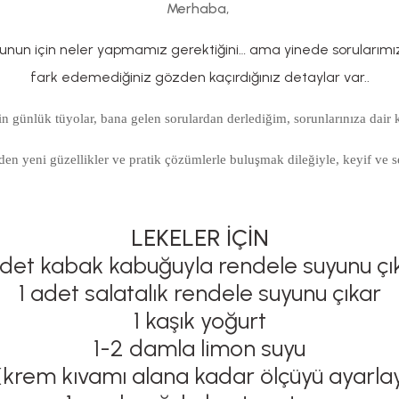
Merhaba,
unun için neler yapmamız gerektiğini… ama yinede sorularımız 
fark edemediğiniz gözden kaçırdığınız detaylar var..
çin günlük
tüyolar, bana gelen sorulardan derlediğim, sorunlarınıza dair 
en yeni güzellikler ve pratik çözümlerle buluşmak dileğiyle, keyif ve s
LEKELER İÇİN
adet kabak kabuğuyla rendele suyunu çı
1 adet salatalık rendele suyunu çıkar
1 kaşık yoğurt
1-2 damla limon suyu
l (krem kıvamı alana kadar ölçüyü ayarlaya