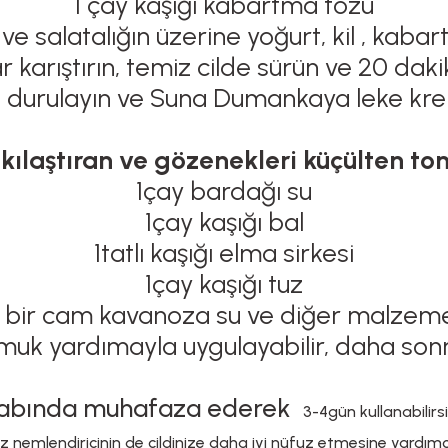
1 çay kaşığı kabartma tozu
e salatalığın üzerine yoğurt, kil , kab
karıştırın, temiz cilde sürün ve 20 daki
yla durulayın ve Suna Dumankaya leke kr
ıkılaştıran ve gözenekleri küçülten ton
1çay bardağı su
1çay kaşığı bal
1tatlı kaşığı elma sirkesi
1çay kaşığı tuz
ada bir cam kavanoza su ve diğer malzemey
muk yardımayla uygulayabilir, daha sonra 
dolabında muhafaza ederek
3-4gün kullanabilirsin
ız nemlendiricinin de cildinize daha iyi nüfuz etmesine yardımc