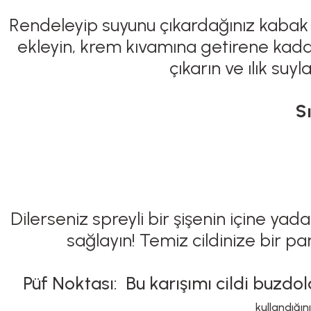
Rendeleyip suyunu çıkardağınız kabak v
ekleyin, krem kıvamına getirene kadar 
çıkarın ve ılık su
S
Dilerseniz spreyli bir şişenin içine y
sağlayın! Temiz cildinize bir pa
Püf Noktası: Bu karışımı cildi buz
kullandığın