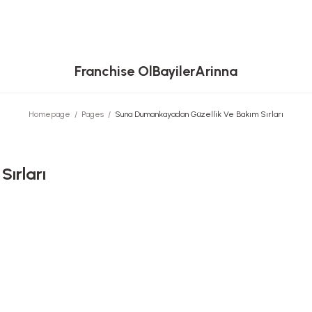
Franchise Ol
Bayiler
Arinna
Homepage
Pages
Suna Dumankayadan Güzellik Ve Bakım Sırları
ırları